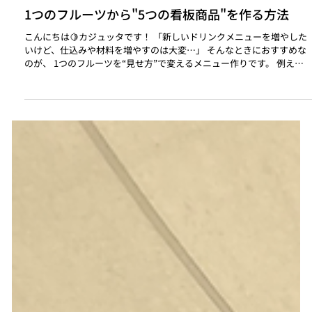
7月23日
1つのフルーツから"5つの看板商品"を作る方法
こんにちは🍋カジュッタです！ 「新しいドリンクメニューを増やした
いけど、仕込みや材料を増やすのは大変…」 そんなときにおすすめな
のが、 1つのフルーツを“見せ方”で変えるメニュー作りです。 例えば
レモン1つでも、 🍋 レモンサワー 🍋 レモネード 🍋 レモンスカッシュ
🍋 レモンジンバック 🍋 ノンアルレモンカクテル と、さまざまな一杯
に展開できます。 大切なのは 素材を増やすことではなく、 同じ素材で
も「誰に・どんなシーンで届けるか」を変えてみること。 カジュッタ
なら、フレッシュな果汁を活かしたドリンクはもちろん、 グラスの上
にフルーツを添えるなど、 "見た目にもこだわったメニューづくり"が