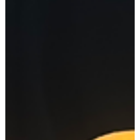
スワコエイトピークストライアスロン大会2026に
今年も出店しました！
今年も「スワコエイトピークストライアスロン大会2026」に、カジュ
ッタが出店いたしました。 曇り空の中ではありましたが、 ゴールを目
指して全力で挑む選手の皆さま、そしてキッズランを全力で頑張った
子供たちに カジュッタで搾りたてのフレッシュなフルーツドリンクを
お楽しみいただきました。 目の前で柑橘を丸ごと削るパフォーマンス
に 「何これ！」「初めて見た！」という驚きの声も多く 会場にはたく
さんの笑顔が広がりました。 スポーツの感動と、フルーツの爽やかな
美味しさが出会う特別な一日。 カジュッタはこれからも、 さまざまな
活動を通じて"フルーツを味わう楽しさ"をお届けしてまいります。 次
回のイベントでも、皆さまにお会いできることを楽しみにしていま
す。 ↓フルーツ生搾り器カジュッタの詳細はこちらから↓ 各種SNSも
日々更新中！ 是非、フォローをよろしくお願いします ▼公式LINE（商
品注文・お問い合わせ） ▼ カジュッタ研究所 Instagram
https://www.instagram.com/cajyutta_/?hl=ja