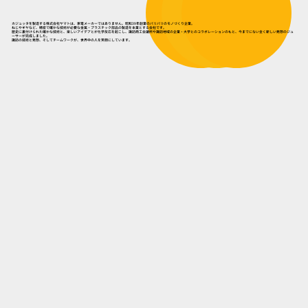
カジュッタを製造する株式会社ヤマトは、家電メーカーではありません。昭和39年創業のバリバリのモノづくり企業。
ねじやギヤなど、精密で確かな技術が必要な金属・プラスチック部品の製造を本業とする会社です。
歴史に裏付けられた確かな技術と、楽しいアイデアとが化学反応を起こし、諏訪商工会議所や諏訪地域の企業・大学とのコラボレーションのもと、今までにない全く新しい発想のジュ
ーサーが完成しました。
諏訪の技術と発想、そしてチームワークが、世界中の人を笑顔にしています。