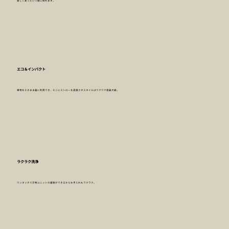
楽しくあっという間に搾れます。
エコ＆インパクト
果物をそのまま器に利用でき、そこにストローを直接さすスタイルはワクワク度最大級。
ラクラク洗浄
ワンタッチで刃物ユニットの着脱ができるからお手入れもラクラク。