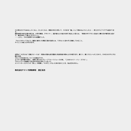
ただ搾るだけではおもしろくない。せっかくなら、果実の中だけ搾って、そのまま「器」にして飲めるようにしたら……考えだすとアイデアは拡がりま
す。
諏訪地域の地元企業や商工会、大学の教授、デザイナー、設計者などの協力を得て見出した答えは、「果実の中でチタン合金の３舞の刃が楕円状に拡が
り、果肉を砕いて果汁にするマシン」
――しかし、それを実現するのは困難でした。
「なんとかやってみよう」諏訪に根付いた精密工業の伝統とは、できないと言わずに挑戦してみること。
チャレンジ魂に火が付きます。
材質は？ 大きさは？ 回転スピードは? 何度も何度も試行錯誤と改良改善の積み上げが続きます。数ミリ、数ミクロンへのこだわり。それをカタチにする
確かな技。
それこそが日本のモノづくりの遺伝子です。
ようやく試作機が完成し、実際に搾られたグレープフルーツジュースの味。「これがメイド・イン・スワだ！」
プロジェクトの始動から約3年の月日が流れていました。
メンバーの一人ひとりの「思い」が結集し「カタチ」になったあの日のことを、私は忘れません。
株式会社ヤマト 代表取締役 渡辺 高志