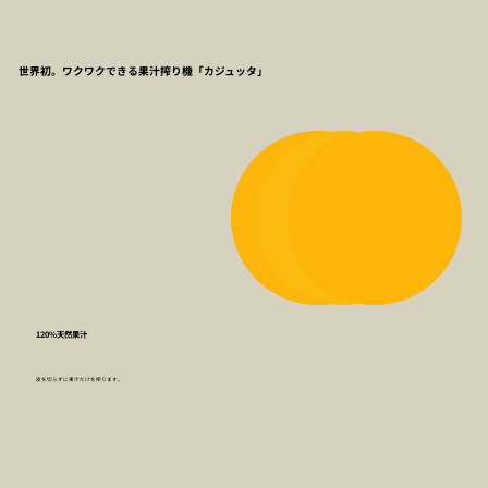
世界初。ワクワクできる果汁搾り機「カジュッタ」
120%天然果汁
皮を切らずに果汁だけを搾ります。