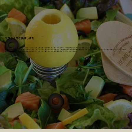
サプライズな美味しさを
「カジュッタ」とは、グレープフルーツをはじめとする様々な果物を外の皮はそのままに、中の果肉だけを搾りとる斬新なジューサーです。
果物にそのままストローをさして飲むスタイルがインパクトを与えるのはもちろん、果肉が空気に触れる面積が極力抑えられるので、本当にフレッシュで甘さが際立ったジュースを搾
ることができます。適度に粒々の果肉が残った、しぼりたて果汁はまさに生の味そのまま、カジュッタMagic。