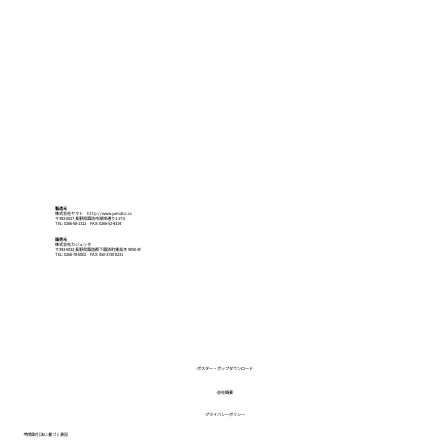
製造元
株式会社ヤマト
http://www.yamato.cc
〒392-0027 長野県諏訪市湖岸通り1-17-5
TEL: 0266-58-1112 FAX: 0266-52-4314
販売元
株式会社カジュッタ
〒393-0033 長野県諏訪郡下諏訪町東高木 9050-3F
TEL: 0266-78-6002 FAX: 050-3730-8231
-ポスター・ポップダウンロード
-会社概要
-プライバシーポリシー
-特商取引法に基づく表記