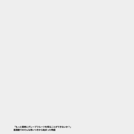
「もっと簡単にグレープフルーツを搾ることができないか？」
居酒屋でのそんな思いつきから始まった物語