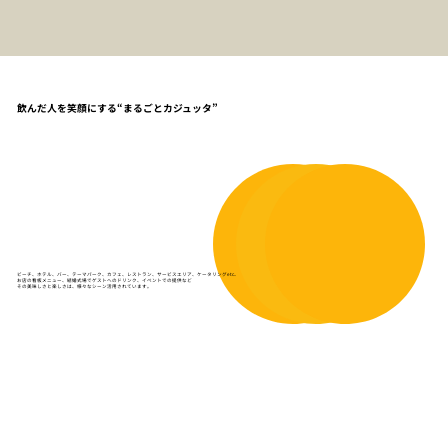
飲んだ人を笑顔にする“まるごとカジュッタ”
ビーチ、ホテル、バー、テーマパーク、カフェ、レストラン、サービスエリア、ケータリングetc..
お店の看板メニュー、結婚式場でゲストへのドリンク、イベントでの提供など
その美味しさと楽しさは、様々なシーン活用されています。