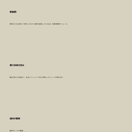
新食感!
果肉をそのまま砕いて果汁にするから素材の美味しさそのまま、新食感粗搾りジュース。
果汁本来の甘み
酸化が抑える仕組みで、本当にフレッシュで甘さが際立ったジュースが搾れます。
操作が簡単
操作がとっても簡単!