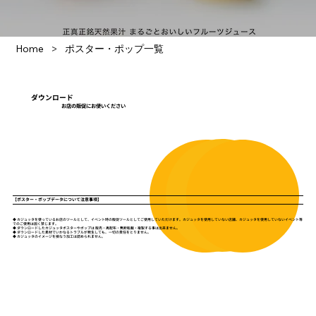
>
Home
ポスター・ポップ一覧
ダウンロード
お店の販促にお使いください
【ポスター・ポップデータについて注意事項】
◆ カジュッタを使っているお店のツールとして、イベント時の販促ツールとしてご使用していただけます。カジュッタを使用していない店舗、カジュッタを使用していないイベント等
でのご使用は固く禁じます。
◆ ダウンロードしたカジュッタポスターやポップは 販売・再配布・無断転載・複製する事は出来ません。
◆ ダウンロードした素材でいかなるトラブルが発生しても、一切の責任をとりません。
◆ カジュッタのイメージを損なう加工は認められません。