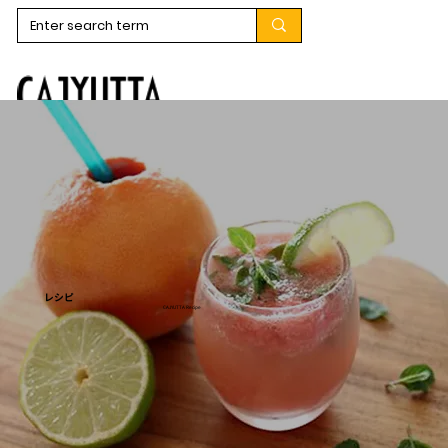
​レシピ
CAJYUTTA Recipe