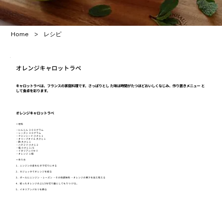
>
Home
レシピ
オレンジキャロットラペ
キャロットラペは、フランスの家庭料理です。さっぱりとし た味は時間がたつほどおいしくなじみ、作り置きメニュー と
して食卓を彩ります。
オレンジキャロットラペ
▪️材料
・にんじん ３００グラム
・レーズン ３０グラム
・クミンシード 小さじ１
・オリーブオイル 大さじ１
・酢 大さじ１
・ハチミツ 小さじ２
・塩 小さじ１/６
・イタリアンパセリ
・オレンジ １個
▪️作り方
1．ニンジンの皮をむき千切りにする
2．カジュッタでオレンジを絞る
3．ボールにニンジン ・レーズン ・その他調味料 ・オレンジの果汁を加え和える
4．絞ったオレンジの上1/3を切り器にしてもりつ ける。
5．イタリアンパセリを飾る