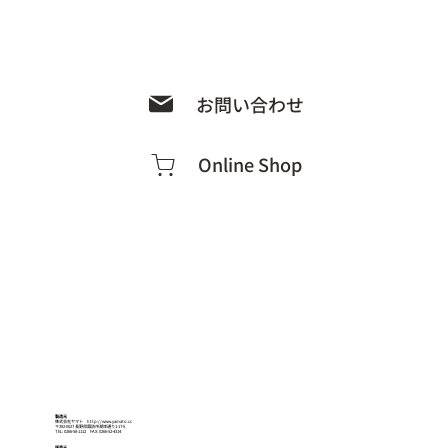
お問い合わせ
Online Shop
製造元
株式会社ヤマト
http://www.yamato.cc
〒392-0027 長野県諏訪市湖岸通り1-17-5
TEL: 0266-58-1112 FAX: 0266-52-4314
販売元