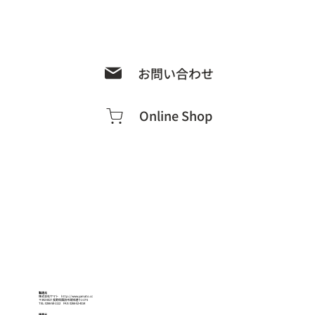
お問い合わせ
Online Shop
製造元
株式会社ヤマト
http://www.yamato.cc
〒392-0027 長野県諏訪市湖岸通り1-17-5
TEL: 0266-58-1112 FAX: 0266-52-4314
販売元