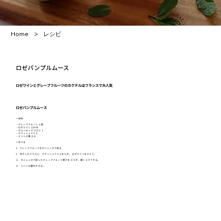
>
Home
レシピ
ロゼパンプルムース
ロゼワインとグレープフルーツのカクテルはフランスで大人気
ロゼパンプルムース
▪️材料
・グレープフルーツ １個
・ロゼワイン 120ml
・ガムシロップ 小さじ １
・クラッシュアイス
・ミントの葉 少々
▪️作り方
1．グレープフルーツをカジュッタで絞る
2．冷やしたクラスに、クラッシュアイスを入れ、 ロゼワインをそそぐ。
３．カジュッタで絞ったグレープフルーツ果汁を そそぎ、軽くステアする。
４．ミントの葉をかざる。