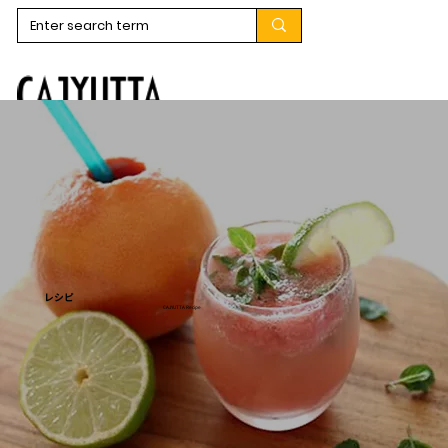
​レシピ
CAJYUTTA Recipe