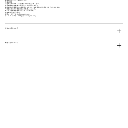
各商品ページにてご確認ください。
引渡し時期
ご注文を受けてから5日営業日以内に発送いたします。
返品期限商品到着後７日以内とさせていただきます。
返品送料お客様都合による返品につきましてはお客様のご負担とさせていただきます。
不良品に該当する場合は当方で負担いたします。
サービス名株式会社カジュッタ「CAJYUTTA」
電話番号0266-78-6002
公開メールアドレスinfo@cajyutta.com
ホームページアドレスhttp://www.cajyutta.com/
支払い方法について
配送・送料について