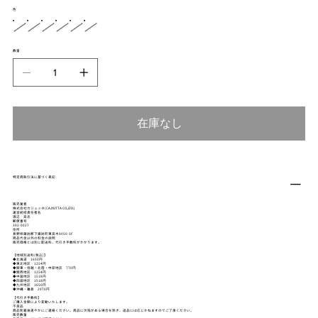
色
数量
在庫なし
特定商取引法に基づく表記
販売業者
株式会社カジュッタ(CAJYUTTA CO.,LTD.)
運営統括責任者名
渡辺 高志
郵便番号
392-0027
住所
長野県諏訪郡下諏訪町東高木9050-3F
商品代金以外の料金の説明
販売価格とは別に配送料、代引き手数料がかかります。
【地域別送料(税込)】
◆北海道 1650円
◆東北地区 1254円
◆関東・信越・北陸・中部地区 770円
◆関西地区 1254円
◆中国地区 1518円
◆四国地区 1518円
◆九州地区 1650円
◆沖縄・離島 2970円
【代引き手数料】
ご購入金額により変動いたします。
不良品
商品到着後速やかにご連絡ください。商品に欠陥がある場合を除き、返品には応じかねますのでご了承ください。
販売数量