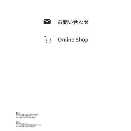
お問い合わせ
Online Shop
製造元
株式会社ヤマト
http://www.yamato.cc
〒392-0027 長野県諏訪市湖岸通り1-17-5
TEL: 0266-58-1112 FAX: 0266-52-4314
販売元
株式会社カジュッタ
〒393-0033 長野県諏訪郡下諏訪町東高木 9050-3F
TEL: 0266-78-6002 FAX: 050-3730-8231