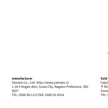
Introducing store information
NEWS list
Sales and rental
− Sales
− Rental
manufacturer
Sold
Yamato Co., Ltd.
http://www.yamato.cc
Cajut
1-18-5 Kogan-dori, Suwa City, Nagano Prefecture, 392-
〒393
0027
Suwa
TEL: 0266-58-1112 FAX: 0266-52-4314
TEL: 