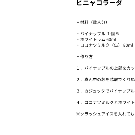
ピニャコラーダ
▪️材料（数人分）
・パイナップル １個 ※
・ホワイトラム 60ml
・ココナツミルク（缶） 80ml
▪️作り方
１．パイナップルの上部をカ
２．真ん中の芯を芯取でくり
３．カジュッタでパイナップ
４．ココナツミルクとホワイト
※クラッシュアイスを入れても