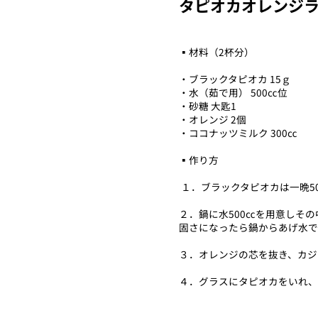
タピオカオレンジ
▪️材料（2杯分）
・ブラックタピオカ 15ｇ
・水（茹で用） 500㏄位
・砂糖 大匙1
・オレンジ 2個
・ココナッツミルク 300㏄
▪️作り方
１．ブラックタピオカは一晩5
２．鍋に水500㏄を用意しそ
固さになったら鍋からあげ水
３．オレンジの芯を抜き、カ
４．グラスにタピオカをいれ、