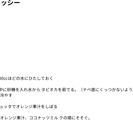
ラッシー
00㏄ほどの水にひたしておく
の中に砂糖を入れ水から タピオカを茹でる。（ナベ底にくっつかないよう
で冷やす
ジュッタでオレンジ果汁をしぼる
オレンジ果汁、ココナッツミル クの順にそそぐ。