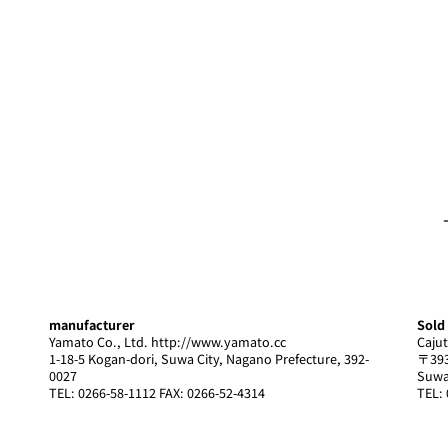
Introducing store information
NEWS list
Sales and rental
− Sales
− Rental
manufacturer
Sold
Yamato Co., Ltd.
http://www.yamato.cc
Cajut
1-18-5 Kogan-dori, Suwa City, Nagano Prefecture, 392-
〒393
0027
Suwa
TEL: 0266-58-1112 FAX: 0266-52-4314
TEL: 