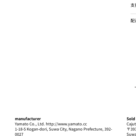
支
配
Introducing store information
NEWS list
Sales and rental
− Sales
− Rental
manufacturer
Sold
Yamato Co., Ltd.
http://www.yamato.cc
Cajut
1-18-5 Kogan-dori, Suwa City, Nagano Prefecture, 392-
〒393
0027
Suwa