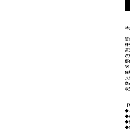
特
販
株
運
渡
郵
39
住
長
商
販
【
◆
◆
◆
◆