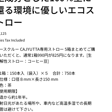
還る環境に優しいエコス
トロー
e
,125
les Tax Included
ースクルー CAJYUTTA専用ストロー 5箱まとめてご購
いただくと、通常1箱990円が825円になります。[生
解性ストロー：コーヒー豆]
1箱：150本入（袋入）×５ 合計：750本
仕様：口径８mm×長さ150 mm
色：茶
使用期限】
造から約1年半。
射日光があたる場所や、車内など高温多湿での長期
管は避けて下さい。