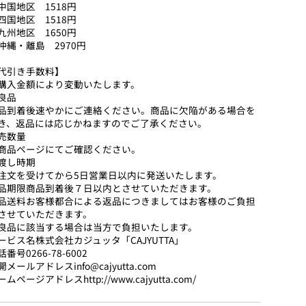
中国地区 1518円
四国地区 1518円
九州地区 1650円
沖縄・離島 2970円
代引き手数料】
購入金額により変動いたします。
良品
品到着後速やかにご連絡ください。商品に欠陥がある場合を
き、返品には応じかねますのでご了承ください。
売数量
商品ページにてご確認ください。
渡し時期
注文を受けてから5日営業日以内に発送いたします。
品期限商品到着後７日以内とさせていただきます。
品送料お客様都合による返品につきましてはお客様のご負担
させていただきます。
良品に該当する場合は当方で負担いたします。
ービス名株式会社カジュッタ「CAJYUTTA」
番号0266-78-6002
開メールアドレスinfo@cajyutta.com
ムページアドレスhttp://www.cajyutta.com/