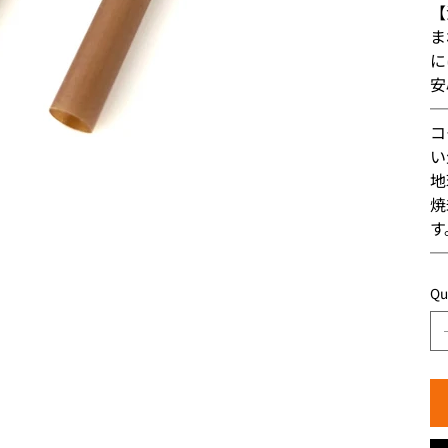
【
ま
に
安
─
コ
い
地
焼
す
─
Qu