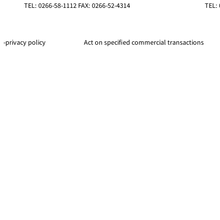
TEL: 0266-58-1112 FAX: 0266-52-4314
TEL: 
-privacy policy
Act on specified commercial transactions