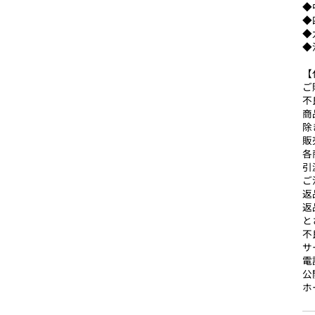
◆
◆
◆
◆
【
ご
不
商
除
販
各
引
ご
返
返
と
不
サ
電話
公
ホー