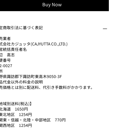
Buy Now
定商取引法に基づく表記
売業者
式会社カジュッタ(CAJYUTTA CO.,LTD.)
営統括責任者名
辺 高志
便番号
2-0027
所
野県諏訪郡下諏訪町東高木9050-3F
品代金以外の料金の説明
売価格とは別に配送料、代引き手数料がかかります。
地域別送料(税込)】
北海道 1650円
東北地区 1254円
関東・信越・北陸・中部地区 770円
関西地区 1254円