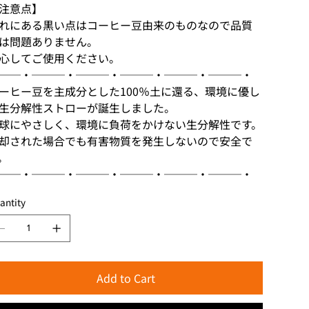
注意点】
れにある黒い点はコーヒー豆由来のものなので品質
は問題ありません。
心してご使用ください。
──・───・───・───・───・───・
ーヒー豆を主成分とした100％土に還る、環境に優し
生分解性ストローが誕生しました。
球にやさしく、環境に負荷をかけない生分解性です。
却された場合でも有害物質を発生しないので安全で
。
──・───・───・───・───・───・
antity
Add to Cart