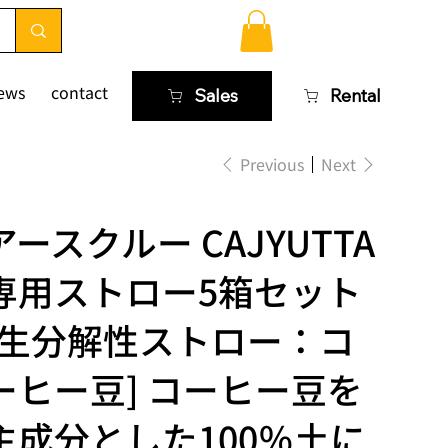
ews
contact
Sales
Rental
Previous
Next
アースクルー CAJYUTTA
専用ストロー5箱セット
[生分解性ストロー：コ
ーヒー豆] コーヒー豆を
主成分とした100％土に