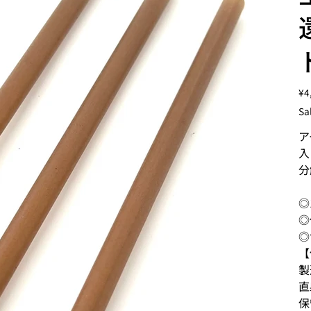
Pric
¥4
Sa
ア
入
分
◎
◎
◎
【
製
直
保